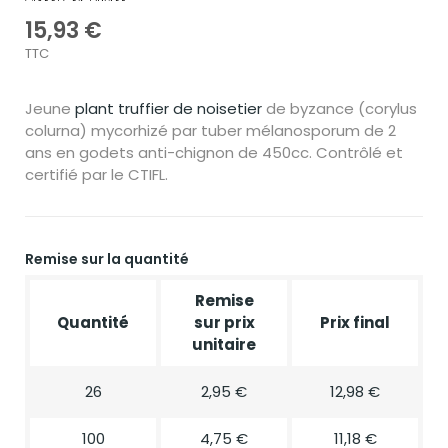
15,93 €
TTC
Jeune
plant truffier de noisetier
de byzance (corylus
colurna) mycorhizé par tuber mélanosporum de 2
ans en godets anti-chignon de 450cc. Contrôlé et
certifié par le CTIFL.
Remise sur la quantité
Remise
Quantité
sur prix
Prix final
unitaire
26
2,95 €
12,98 €
100
4,75 €
11,18 €