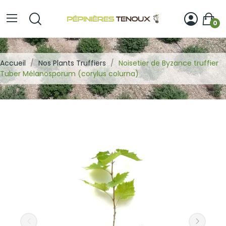
0
Accueil
Nos Plants Truffiers
Noisetier de Byzance truffier
Tuber Mélanosporum (corylus colurna)