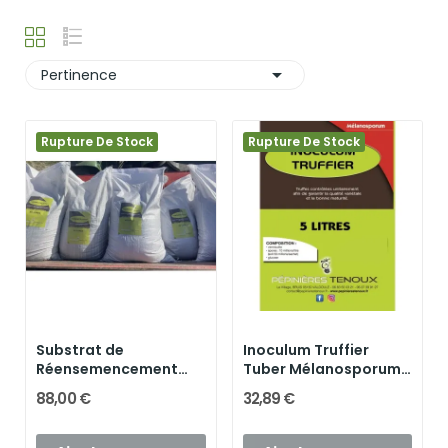

Pertinence
Rupture De Stock
Rupture De Stock
Substrat de
Inoculum Truffier
Réensemencement
Tuber Mélanosporum
truffier...
(Sac de 5...
88,00 €
32,89 €