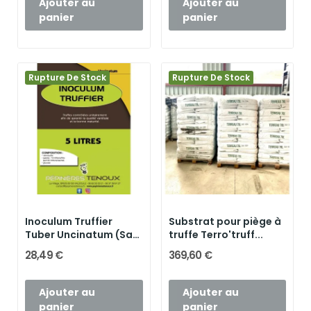
Ajouter au
Ajouter au
panier
panier
Rupture De Stock
Rupture De Stock
Inoculum Truffier
Substrat pour piège à
Tuber Uncinatum (Sac
truffe Terro'truff...
de 5...
28,49 €
369,60 €
Ajouter au
Ajouter au
panier
panier