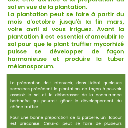
sol en vue de la plantation.
La plantation peut se faire à partir du
mois d'octobre jusqu'à la fin mars,
voire avril si vous irriguez. Avant la
plantation il est essentiel d’ameublir le
sol pour que le plant truffier mycorhizé
puisse se développer de façon
harmonieuse et produire la tuber
mélanosporum.
La préparation doit intervenir, dans l’idéal, quelques
semaines précédent la plantation, de façon à pouvoir
assainir le sol et le débarrasser de la concurrence
herbacée qui pourrait gêner le développement du
chêne truffier.
Pour une bonne préparation de la parcelle, un labour
est préconisé. Celui-ci peut se faire de plusieurs