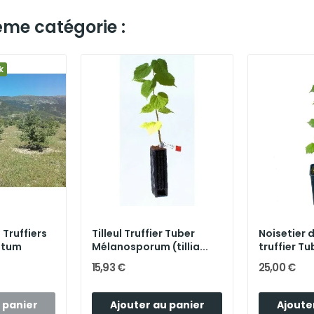
ême catégorie :
k
 Truffiers
Tilleul Truffier Tuber
Noisetier 
atum
Mélanosporum (tillia...
truffier Tub
15,93 €
25,00 €
 panier
Ajouter au panier
Ajoute