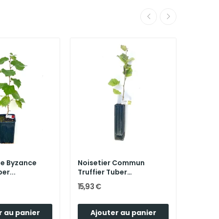
Rupture
de Byzance
Noisetier Commun
Chêne 
er...
Truffier Tuber
Pédonc
Uncinatum...
Mélano
15,93 €
15,93 €
r au panier
Ajouter au panier
Ajo