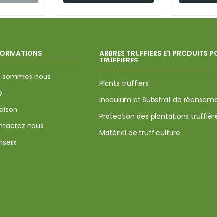
FORMATIONS
ARBRES TRUFFIERS ET PRODUITS 
TRUFFIERES
i sommes nous
Plants truffiers
Q
Inoculum et Substrat de réense
raison
Protection des plantations truffièr
ntactez nous
Matériel de trufficulture
seils