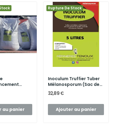
Stock
Rupture De Stock
de
Inoculum Truffier Tuber
ncement
Mélanosporum (Sac de
5...
32,89 €
r au panier
Ajouter au panier