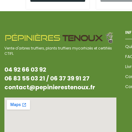
IN
Qu
Vente d'arbres truffiers, plants truffiers mycorhizés et certifiés
CTIFL
FA
Liv
04 92 66 03 92
Co
06 83 55 03 21 /
06 37 39 91 27
contact@pepinierestenoux.fr
Con