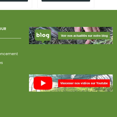
POUR
mencement
es