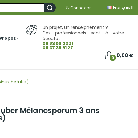
Français
Connexion
Un projet, un renseignement ?
Des professionnels sont à votre
 Propos
écoute :
06 83 55 03 21
06 37 39 91 27
0,00 €
0
inus betulus)
 Tuber Mélanosporum 3 ans
s)