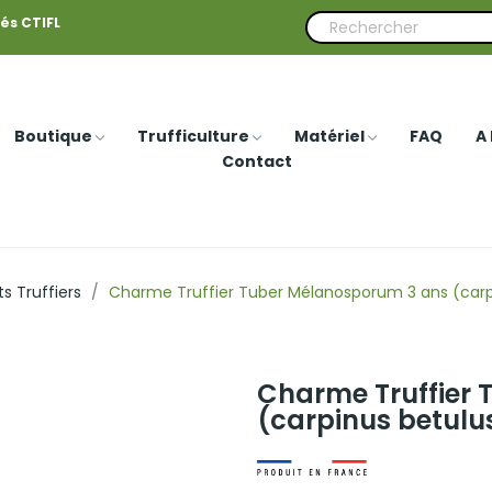
iés CTIFL
Boutique
Trufficulture
Matériel
FAQ
A
Contact
ts Truffiers
Charme Truffier Tuber Mélanosporum 3 ans (carp
Charme Truffier
(carpinus betulu