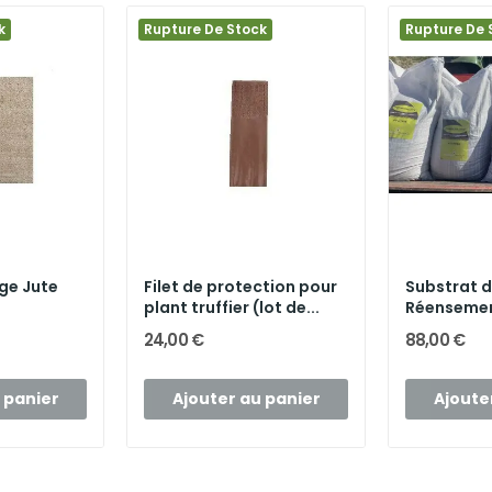
k
Rupture De Stock
Rupture De 
age Jute
Filet de protection pour
Substrat 
plant truffier (lot de...
Réenseme
truffier...
24,00 €
88,00 €
 panier
Ajouter au panier
Ajoute