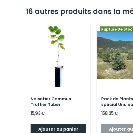
16 autres produits dans la m
Rupture De Stoc
uber
Noisetier Commun
Pack de Plants
nus
Truffier Tuber
spécial Uncin
Mélanosporum...
15,93 €
158,25 €
nier
Ajouter au panier
Ajouter au